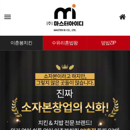
이춘봉치킨
수유리혼밥왕
덮밥ZIP