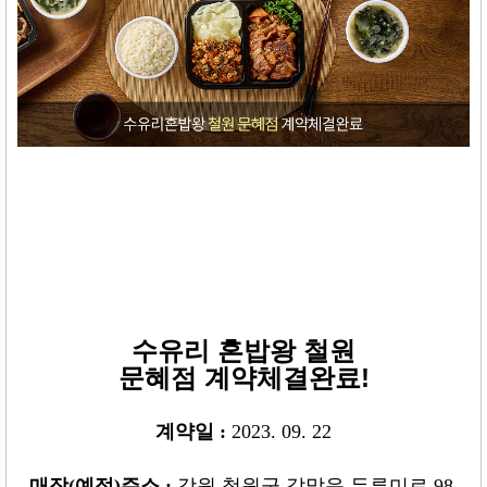
수유리 혼밥왕 철원
문혜
점
계약체결완료!
계약일
:
2023. 09. 22
매장
(
예정
)
주소 :
강원 철원군 갈말읍 두루미로 98,