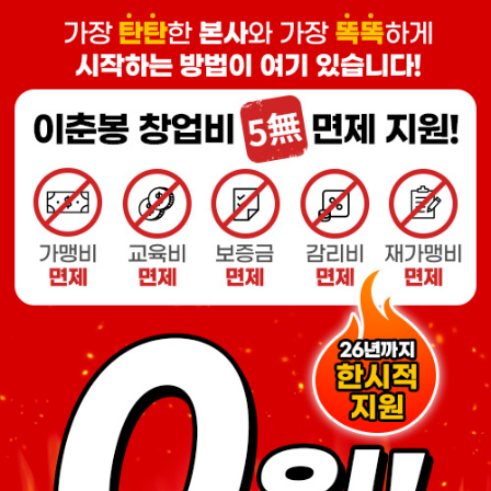
이춘봉치킨
수유리혼밥왕
덮밥ZIP
수유리 혼밥왕 9월 계약체결완료
10.05
536