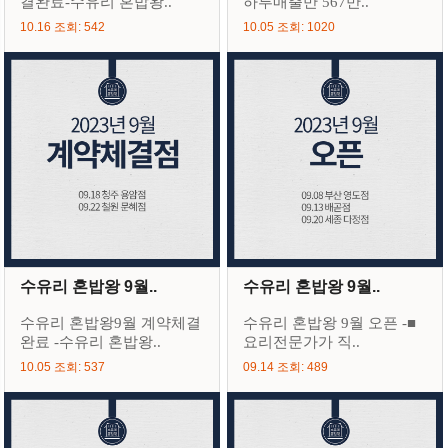
결완료-수유리 혼밥왕..
하루매출만 567만..
10.16 조회: 542
10.05 조회: 1020
수유리 혼밥왕 9월..
수유리 혼밥왕 9월..
수유리 혼밥왕9월 계약체결
수유리 혼밥왕 9월 오픈 -■
완료 -수유리 혼밥왕..
요리전문가가 직..
10.05 조회: 537
09.14 조회: 489