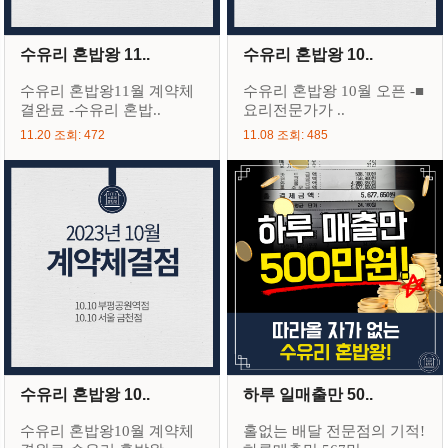
수유리 혼밥왕 11..
수유리 혼밥왕 10..
수유리 혼밥왕11월 계약체
수유리 혼밥왕 10월 오픈 -■
결완료 -수유리 혼밥..
요리전문가가 ..
11.20 조회: 472
11.08 조회: 485
수유리 혼밥왕 10..
하루 일매출만 50..
수유리 혼밥왕10월 계약체
홀없는 배달 전문점의 기적!