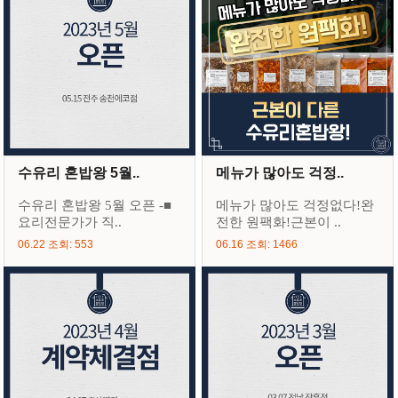
수유리 혼밥왕 5월..
메뉴가 많아도 걱정..
수유리 혼밥왕 5월 오픈 -■
메뉴가 많아도 걱정없다!완
요리전문가가 직..
전한 원팩화!근본이 ..
06.22 조회: 553
06.16 조회: 1466