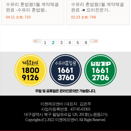
수유리 혼밥왕3월 계약체결
수유리 혼밥왕2월 계약체결
완료 -수유리 혼밥왕..
완료 -■ 요리전문가..
04.11 조회: 733
02.23 조회: 748
1
2
3
4
5
6
이젠에프앤비 | 대표자 : 김은주
사업자등록번호 : 437-85-03303
대구광역시 북구 팔달로41길 126, 201호(노원동2가)
Copyrights (C) 2022 이젠에프앤비 All Right Reserved.