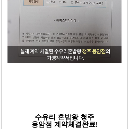
수유리 혼밥왕 청주
용암
점
계약체결완료!