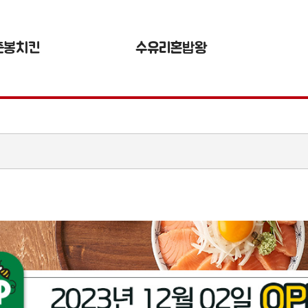
춘봉치킨
수유리혼밥왕