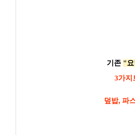
기존
"요
3가지
덮밥, 파